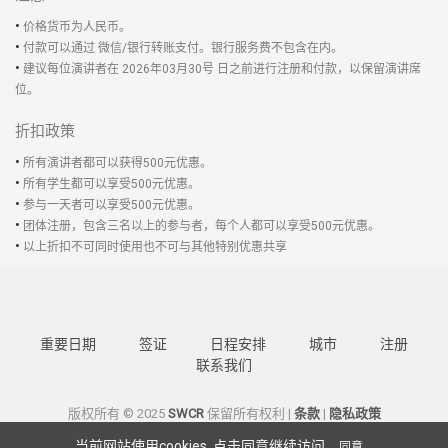
•
价格货币为人民币。
•
付款可以通过 微信/银行转账支付。银行服务费不包含在内。
•
建议每位演讲者在 2026年03月30号 日之前进行注册和付款，以保留演讲席
位。
折扣政策
•
所有演讲者都可以获得500元优惠。
•
所有学生都可以享受500元优惠。
•
参与一天者可以享受500元优惠。
•
团体注册，包含三名以上的参与者，每个人都可以享受500元优惠。
•
以上折扣不可同时使用也不可与其他特别优惠共享
重要日期
签证
日程安排
城市
注册
联系我们
版权所有 © 2025
SWCR
保留所有权利 |
条款
|
隐私政策
当前网站使用cookies. 点击同意继续访问.
同意